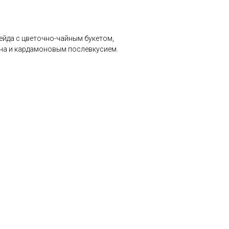
ейда с цветочно-чайным букетом,
на и кардамоновым послевкусием.