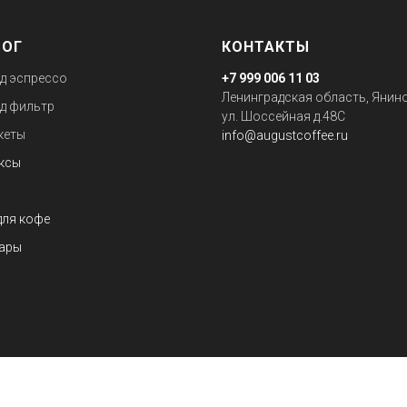
ЛОГ
КОНТАКТЫ
д эспрессо
+7 999 006 11 03
Ленинградская область, Янино
д фильтр
ул. Шоссейная д.48С
кеты
info@augustcoffee.ru
ксы
для кофе
ары