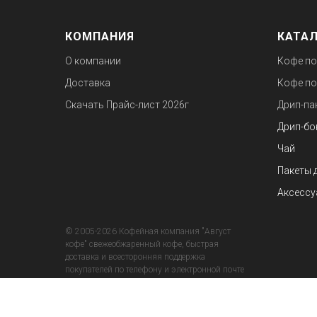
КОМПАНИЯ
КАТА
О компании
Кофе по
Доставка
Кофе по
Скачать Прайс-лист
2026г
Дрип-па
Дрип-бо
Чай
Пакеты 
Аксессу
© 2005-2026 Кофейная компания "Август
кофе" свежеобжаренный кофе, быстрая
доставка и всесторонняя поддержка
покупателей по телефону и электронной почте