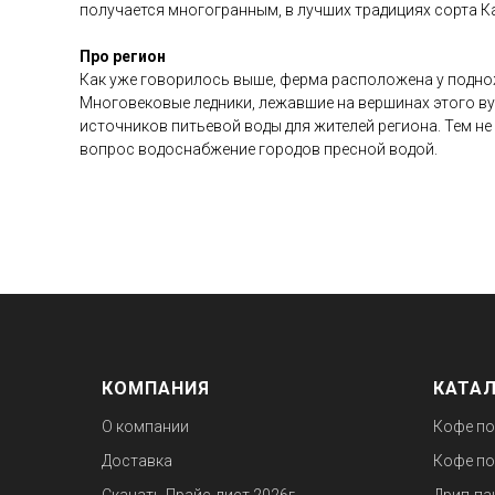
получается многогранным, в лучших традициях сорта К
Про регион
Как уже говорилось выше, ферма расположена у подножи
Многовековые ледники, лежавшие на вершинах этого вул
источников питьевой воды для жителей региона. Тем не
вопрос водоснабжение городов пресной водой.
КОМПАНИЯ
КАТА
О компании
Кофе по
Доставка
Кофе по