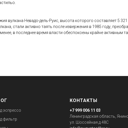
астильо.
я вулкана Невадо-дель-Руис, высота которого составляет 5 321 м
кана, стали активно таять после извержения в 1985 году, преобра
 менее, в последнее время власти обеспокоены крайне активным т
ЛОГ
КОНТАКТЫ
д эспрессо
+7 999 006 11 03
Ленинградская область, Янино
д фильтр
ул. Шоссейная д.48С