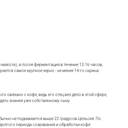
мякоти), а после ферментация в течение 12-16 часов,
ается самое крупное зерно - не менее 14-го скрина.
то связано с кофе, ведь его отец вел дело в этой сфере,
редать знания уже собственному сыну.
бычно не поднимается выше 22 градусов Цельсия. По
, долгого периода созревания и обработки кофе