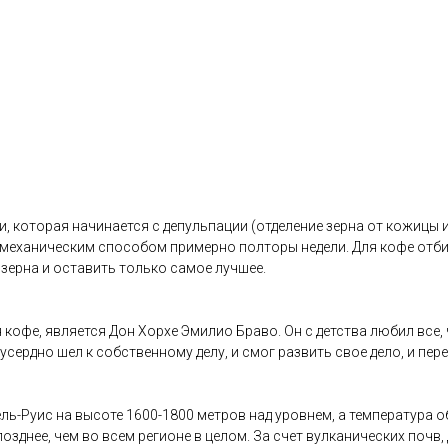
 которая начинается с депульпации (отделение зерна от кожицы и 
т механическим способом примерно полторы недели. Для кофе отбир
 зерна и оставить только самое лучшее.
я кофе, является Дон Хорхе Эмилио Браво. Он с детства любил все, ч
 усердно шел к собственному делу, и смог развить свое дело, и пе
ь-Руис на высоте 1600-1800 метров над уровнем, а температура о
позднее, чем во всем регионе в целом. За счет вулканических почв