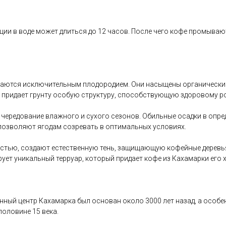
и в воде может длиться до 12 часов. После чего кофе промывают
чаются исключительным плодородием. Они насыщены органически
а придает грунту особую структуру, способствующую здоровому ро
чередование влажного и сухого сезонов. Обильные осадки в опре
позволяют ягодам созревать в оптимальных условиях.
остью, создают естественную тень, защищающую кофейные деревья
ет уникальный терруар, который придает кофе из Кахамарки его х
нный центр Кахамарка был основан около 3000 лет назад, а особе
оловине 15 века.