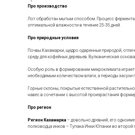
Про производство
Лот обработан мытым способом. Процесс ферментаци
оптимальной влажности в течение 25-35 дней.
Про природные условия
Почвы Кахамарки, щедро одаренные природой, отли
среду для кофейных деревьев. Вулканическая основ
Особую роль в формировании микроклимата играет 
необходимым количеством влаги, а периоды засухи 
Горные склоны, покрытые естественной растительн
навес в сочетании с высотой произрастания формиру
Про регион
Регион Кахамарка
– довольно древний, его одноиме
полководца инков – Тупака Инки Юпанки во второй п