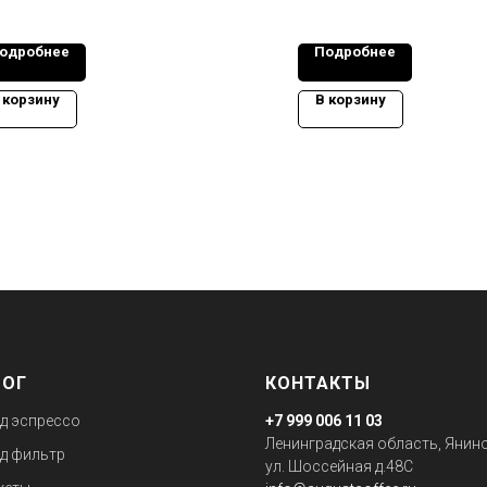
одробнее
Подробнее
 корзину
В корзину
ЛОГ
КОНТАКТЫ
д эспрессо
+7 999 006 11 03
Ленинградская область, Янино
д фильтр
ул. Шоссейная д.48С