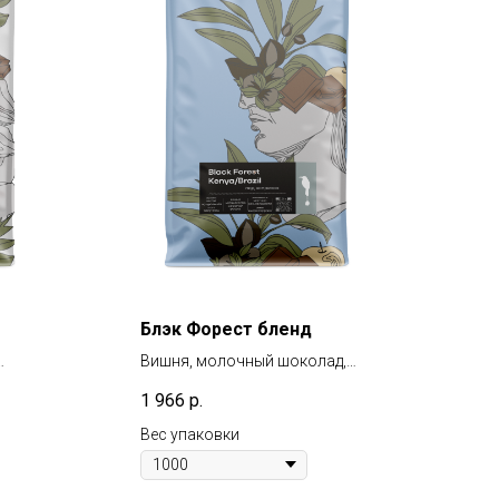
Блэк Форест бленд
Вишня, молочный шоколад,
клюквенный чай, фундук
1 966
р.
Вес упаковки