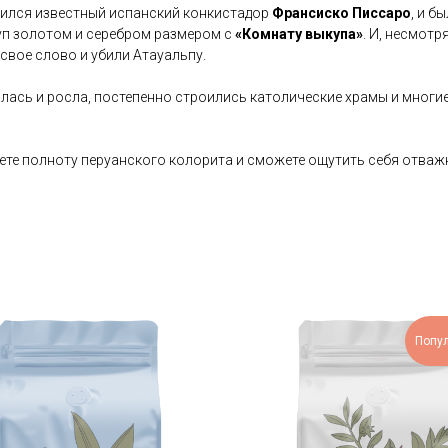
овился известный испанский конкистадор
Франсиско Писсаро
, и б
уп золотом и серебром размером с
«Комнату выкупа»
. И, несмотр
свое слово и убили Атауальпу.
лась и росла, постепенно строились католические храмы и многие 
уете полноту перуанского колорита и сможете ощутить себя отва
Попу