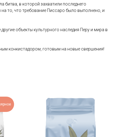
ыла битва, в которой захватили последнего
я на то, что требование Писсаро было выполнено, и
другие объекты культурного наследия Перу и мира в
жным конкистадором, готовым на новые свершения!
лярное