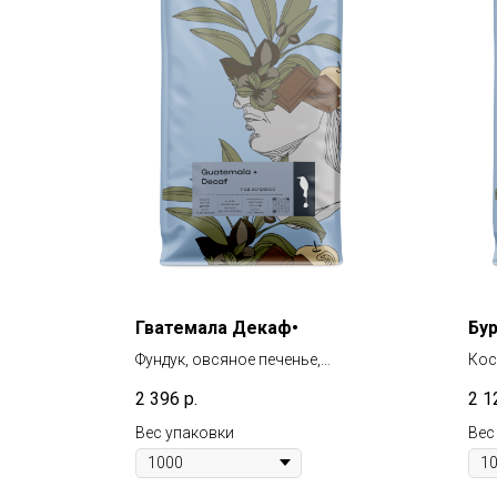
Гватемала Декаф•
Бу
Фундук, овсяное печенье,
Кос
желтое яблоко, ягоды
гре
2 396
р.
2 1
Вес упаковки
Вес