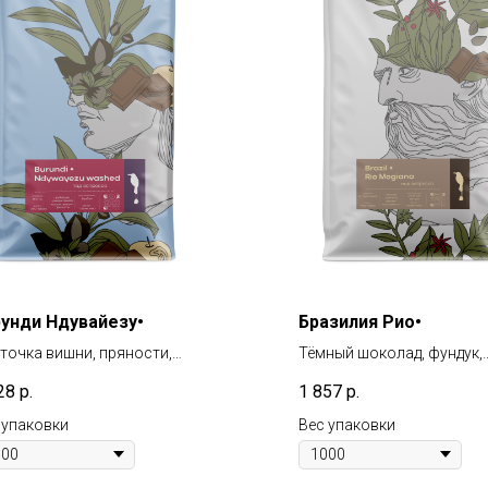
рунди Ндувайезу•
Бразилия Рио•
точка вишни, пряности,
Тёмный шоколад, фундук,
йпфрут, клюква в сахаре
сухофрукты
28
р.
1 857
р.
 упаковки
Вес упаковки