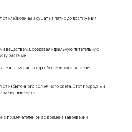
 от клейковины и сушат на патио до достижения
ми веществами, создавая идеальную питательную
сту растений.
деленные месяцы года обеспечивают растения
 от избыточного солнечного света. Этот природный
арактерные черты.
нно примечателен он во времена завоеваний