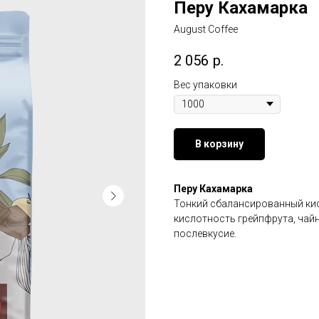
Перу Кахамарка
August Coffee
2 056
р.
Вес упаковки
В корзину
Перу Кахамарка
Тонкий сбалансированный кис
кислотность грейпфрута, чайн
послевкусие.