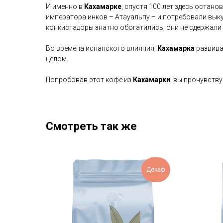
И именно в
Кахамарке
, спустя 100 лет здесь остан
императора инков – Атауальпу – и потребовали вык
конкистадоры знатно обогатились, они не сдержали 
Во времена испанского влияния,
Кахамарка
развива
целом.
Попробовав этот кофе из
Кахамарки
, вы прочувств
Смотреть так же
Декаф