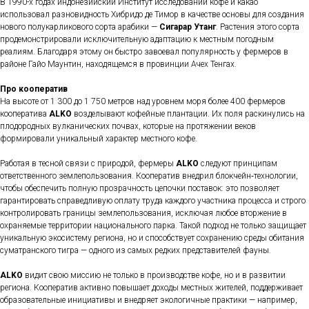
В 1990-х годах индонезийский Институт исследований кофе и какао
использовал разновидность Хибридо де Тимор в качестве основы для создания
нового полукарликового сорта арабики —
Сигарар Утанг
. Растения этого сорта
продемонстрировали исключительную адаптацию к местным погодным
реалиям. Благодаря этому он быстро завоевал популярность у фермеров в
районе Гайо Маунтин, находящемся в провинции Ачех Тенгах.
Про кооператив
На высоте от 1 300 до 1 750 метров над уровнем моря более 400 фермеров
кооператива
ALKO
возделывают кофейные плантации. Их поля раскинулись на
плодородных вулканических почвах, которые на протяжении веков
формировали уникальный характер местного кофе.
Работая в тесной связи с природой, фермеры
ALKO
следуют принципам
ответственного землепользования. Кооператив внедрил блокчейн‑технологии,
чтобы обеспечить полную прозрачность цепочки поставок: это позволяет
гарантировать справедливую оплату труда каждого участника процесса и строго
контролировать границы землепользования, исключая любое вторжение в
охраняемые территории национального парка. Такой подход не только защищает
уникальную экосистему региона, но и способствует сохранению среды обитания
суматранского тигра — одного из самых редких представителей фауны.
ALKO
видит свою миссию не только в производстве кофе, но и в развитии
региона. Кооператив активно повышает доходы местных жителей, поддерживает
образовательные инициативы и внедряет экологичные практики — например,