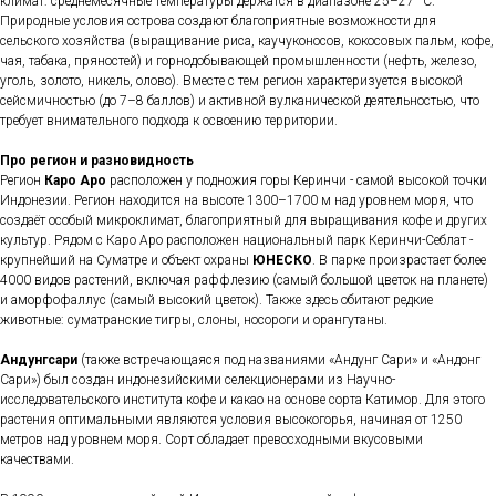
климат: среднемесячные температуры держатся в диапазоне 25–27 °C.
Природные условия острова создают благоприятные возможности для
сельского хозяйства (выращивание риса, каучуконосов, кокосовых пальм, кофе,
чая, табака, пряностей) и горнодобывающей промышленности (нефть, железо,
уголь, золото, никель, олово). Вместе с тем регион характеризуется высокой
сейсмичностью (до 7–8 баллов) и активной вулканической деятельностью, что
требует внимательного подхода к освоению территории.
Про регион и разновидность
Регион
Каро Аро
расположен у подножия горы Керинчи - самой высокой точки
Индонезии. Регион находится на высоте 1300–1700 м над уровнем моря, что
создаёт особый микроклимат, благоприятный для выращивания кофе и других
культур. Рядом с Каро Аро расположен национальный парк Керинчи-Себлат -
крупнейший на Суматре и объект охраны
ЮНЕСКО
. В парке произрастает более
4000 видов растений, включая раффлезию (самый большой цветок на планете)
и аморфофаллус (самый высокий цветок). Также здесь обитают редкие
животные: суматранские тигры, слоны, носороги и орангутаны.
Андунгсари
(также встречающаяся под названиями «Андунг Сари» и «Андонг
Сари») был создан индонезийскими селекционерами из Научно-
исследовательского института кофе и какао на основе сорта Катимор. Для этого
растения оптимальными являются условия высокогорья, начиная от 1250
метров над уровнем моря. Сорт обладает превосходными вкусовыми
качествами.