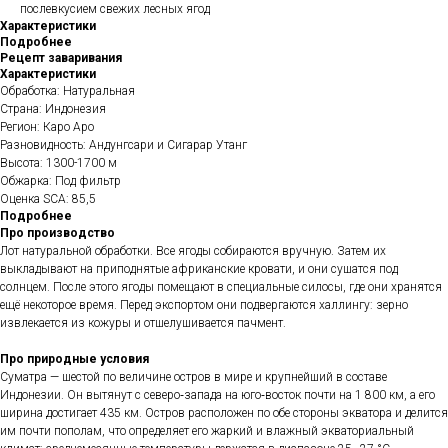
послевкусием свежих лесных ягод
Характеристики
Подробнее
Рецепт заваривания
Характеристики
Обработка: Натуральная
Страна: Индонезия
Регион: Каро Аро
Разновидность: Андунгсари и Сигарар Утанг
Высота: 1300-1700 м
Обжарка: Под фильтр
Оценка SCA: 85,5
Подробнее
Про производство
Лот натуральной обработки. Все ягоды собираются вручную. Затем их
выкладывают на приподнятые африканские кровати, и они сушатся под
солнцем. После этого ягоды помещают в специальные силосы, где они хранятся
ещё некоторое время. Перед экспортом они подвергаются халлингу: зерно
извлекается из кожуры и отшелушивается пачмент.
Про
природные условия
Суматра — шестой по величине остров в мире и крупнейший в составе
Индонезии. Он вытянут с северо‑запада на юго‑восток почти на 1 800 км, а его
ширина достигает 435 км. Остров расположен по обе стороны экватора и делится
им почти пополам, что определяет его жаркий и влажный экваториальный