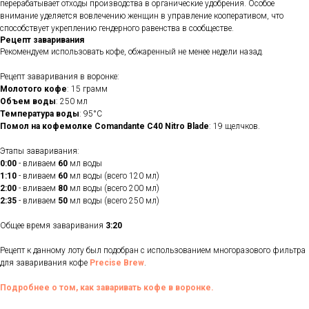
перерабатывает отходы производства в органические удобрения. Особое
внимание уделяется вовлечению женщин в управление кооперативом, что
способствует укреплению гендерного равенства в сообществе.
Рецепт заваривания
Рекомендуем использовать кофе, обжаренный не менее недели назад.
Рецепт заваривания в воронке:
Молотого кофе
: 15 грамм
Объем воды
: 250 мл
Температура воды
: 95°С
Помол на кофемолке Comandante C40 Nitro Blade
: 19 щелчков.
Этапы заваривания:
0:00
- вливаем
60
мл воды
1:10
- вливаем
60
мл воды (всего 120 мл)
2:00
- вливаем
80
мл воды (всего 200 мл)
2:35
- вливаем
50
мл воды (всего 250 мл)
Общее время заваривания
3:20
Рецепт к данному лоту был подобран с использованием многоразового фильтра
для заваривания кофе
Precise Brew
.
Подробнее о том, как заваривать кофе в воронке.